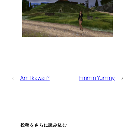
←
Am I kawaii?
Hmmm Yummy
→
投稿をさらに読み込む