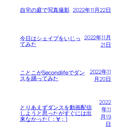
2022年11月22日
自宅の庭で写真撮影
2022年11月
今日はシェイプをいじっ
てみた
21日
2022年11
ことこがSecondlifeでダン
スを踊ってみた
月20日
2022
とりあえずダンスを動画配信
年11
しようと思ったがすぐには出
月19
来なかった( ；∀；)
日