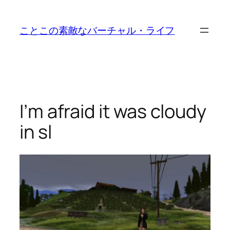
内
容
ことこの素敵なバーチャル・ライフ
を
ス
キ
ッ
プ
I’m afraid it was cloudy
in sl