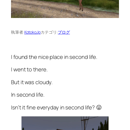
執筆者:
KotokoJp
カテゴリ:
ブログ
I found the nice place in second life.
I went to there.
But it was cloudy.
In second life.
Isn’t it fine everyday in second life? 😛